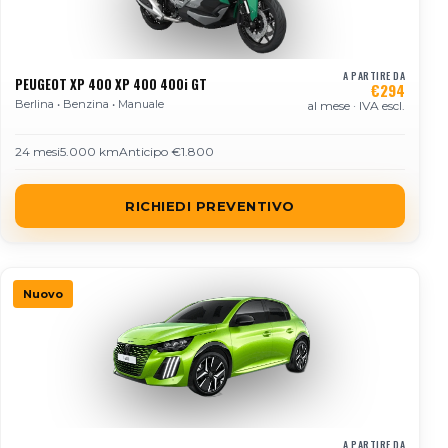
A PARTIRE DA
PEUGEOT XP 400 XP 400 400i GT
€294
Berlina • Benzina • Manuale
al mese · IVA escl.
24 mesi
5.000 km
Anticipo €1.800
RICHIEDI PREVENTIVO
Nuovo
A PARTIRE DA