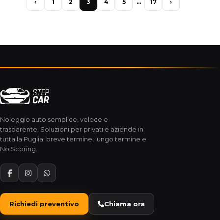
‹
1
2
3
4
5
…
17
›
Noleggio auto semplice, veloce e
trasparente. Soluzioni per privati e aziende in
tutta la Puglia: breve termine, lungo termine e
No Scoring.
Richiedi preventivo
Chiama ora