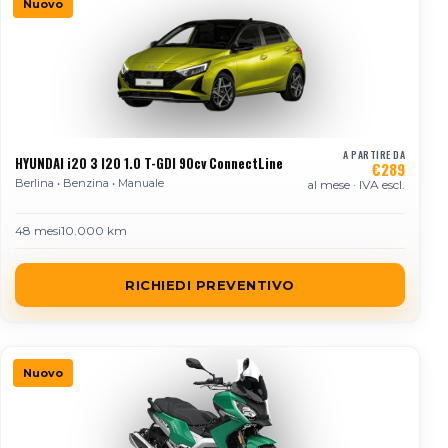
Nuovo
A PARTIRE DA
HYUNDAI i20 3 I20 1.0 T-GDI 90cv ConnectLine
€289
Berlina • Benzina • Manuale
al mese · IVA escl.
48 mesi
10.000 km
RICHIEDI PREVENTIVO
Nuovo