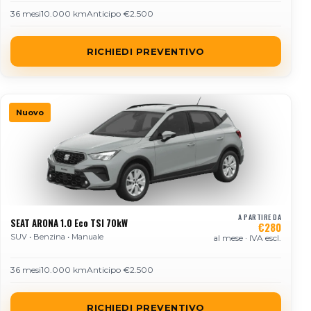
36 mesi
10.000 km
Anticipo €2.500
RICHIEDI PREVENTIVO
Nuovo
A PARTIRE DA
SEAT ARONA 1.0 Eco TSI 70kW
€280
SUV • Benzina • Manuale
al mese · IVA escl.
36 mesi
10.000 km
Anticipo €2.500
RICHIEDI PREVENTIVO