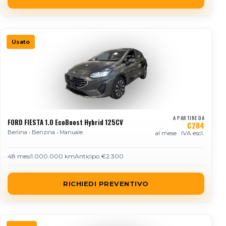
Usato
A PARTIRE DA
FORD FIESTA 1.0 EcoBoost Hybrid 125CV
€284
Berlina • Benzina • Manuale
al mese · IVA escl.
48 mesi
1.000.000 km
Anticipo €2.300
RICHIEDI PREVENTIVO