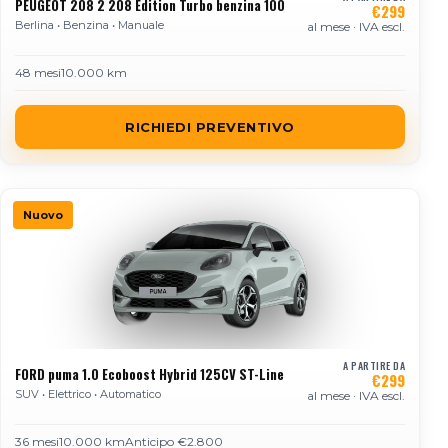
PEUGEOT 208 2 208 Edition Turbo benzina 100
€299
Berlina • Benzina • Manuale
al mese · IVA escl.
48 mesi
10.000 km
RICHIEDI PREVENTIVO
Nuovo
A PARTIRE DA
FORD puma 1.0 Ecoboost Hybrid 125CV ST-Line
€299
SUV • Elettrico • Automatico
al mese · IVA escl.
36 mesi
10.000 km
Anticipo €2.800